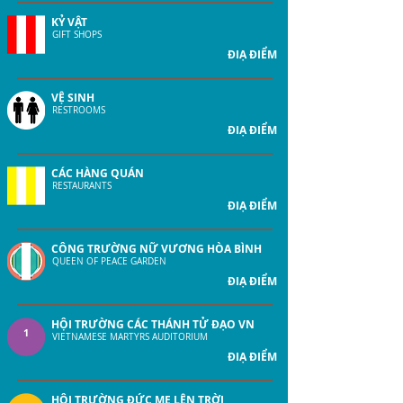
KỶ VẬT
GIFT SHOPS
ĐIẠ ĐIỂM
VỆ SINH
RESTROOMS
ĐIẠ ĐIỂM
CÁC HÀNG QUÁN
RESTAURANTS
ĐIẠ ĐIỂM
CÔNG TRƯỜNG NỮ VƯƠNG HÒA BÌNH
0
QUEEN OF PEACE GARDEN
ĐIẠ ĐIỂM
HỘI TRƯỜNG CÁC THÁNH TỬ ĐẠO VN
1
VIETNAMESE MARTYRS AUDITORIUM
ĐIẠ ĐIỂM
HỘI TRƯỜNG ĐỨC MẸ LÊN TRỜI