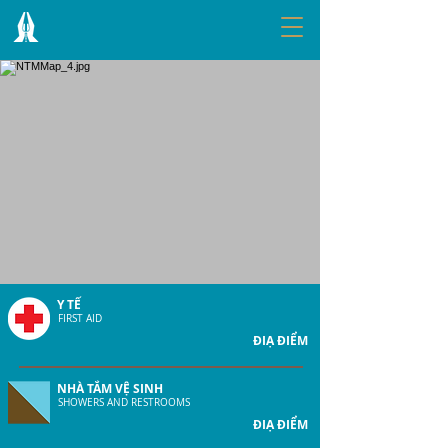
Y TẾ
FIRST AID
NTMMap_4.jpg
ĐIẠ ĐIỂM
NHÀ TẮM VỆ SINH
SHOWERS AND RESTROOMS
ĐIẠ ĐIỂM