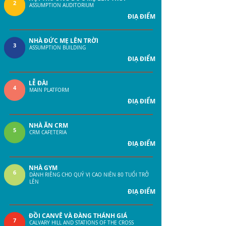
2
ASSUMPTION AUDITORIUM
ĐIẠ ĐIỂM
NHÀ ĐỨC MẸ LÊN TRỜI
3
ASSUMPTION BUILDING
ĐIẠ ĐIỂM
LỄ ĐÀI
4
MAIN PLATFORM
ĐIẠ ĐIỂM
NHÀ ĂN CRM
5
CRM CAFETERIA
ĐIẠ ĐIỂM
NHÀ GYM
6
DÀNH RIÊNG CHO QUÝ VỊ CAO NIÊN 80 TUỔI TRỞ
LÊN
ĐIẠ ĐIỂM
ĐỒI CANVÊ VÀ ĐÀNG THÁNH GIÁ
7
CALVARY HILL AND STATIONS OF THE CROSS