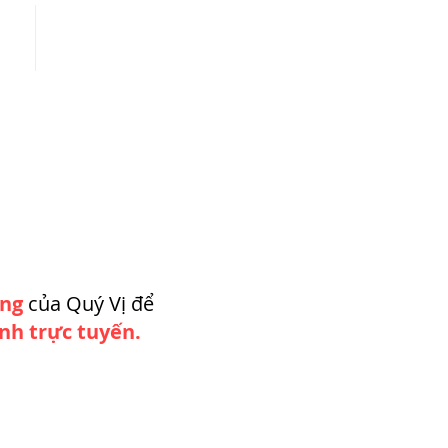
ĐOÀN
LỊCH SỬ NTM
H
ơng
của Quý Vị để
nh trực tuyến.