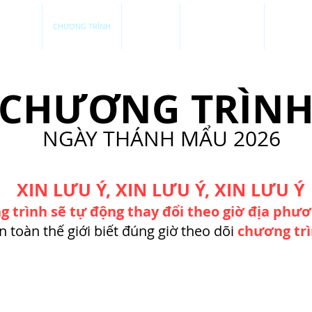
 ĐỒ NTM
CHƯƠNG TRÌNH
HỘI THẢO
CÁC HÀNG QUÁN
CÁC CA 
CHƯƠNG TRÌN
NGÀY THÁNH MẨU 2026
XIN LƯU Ý, XIN LƯU Ý, XIN LƯU Ý
g trình sẽ tự động thay đổi theo giờ địa phư
n toàn thế giới biết đúng giờ theo dõi
chương trì