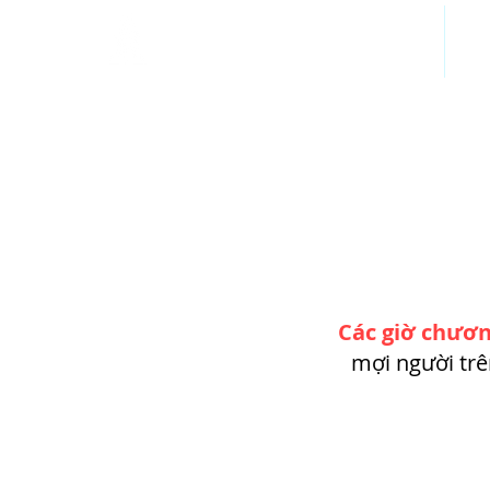
TRANG NHÀ
HỌA
Các giờ chươn
mợi người trê