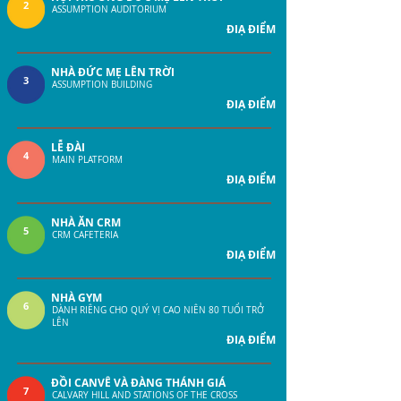
2
ASSUMPTION AUDITORIUM
ĐIẠ ĐIỂM
NHÀ ĐỨC MẸ LÊN TRỜI
3
ASSUMPTION BUILDING
ĐIẠ ĐIỂM
LỄ ĐÀI
4
MAIN PLATFORM
ĐIẠ ĐIỂM
NHÀ ĂN CRM
5
CRM CAFETERIA
ĐIẠ ĐIỂM
NHÀ GYM
6
DÀNH RIÊNG CHO QUÝ VỊ CAO NIÊN 80 TUỔI TRỞ
LÊN
ĐIẠ ĐIỂM
ĐỒI CANVÊ VÀ ĐÀNG THÁNH GIÁ
7
CALVARY HILL AND STATIONS OF THE CROSS