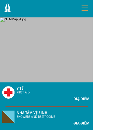
Y TẾ
FIRST AID
NTMMap_4.jpg
ĐIẠ ĐIỂM
NHÀ TẮM VỆ SINH
SHOWERS AND RESTROOMS
ĐIẠ ĐIỂM