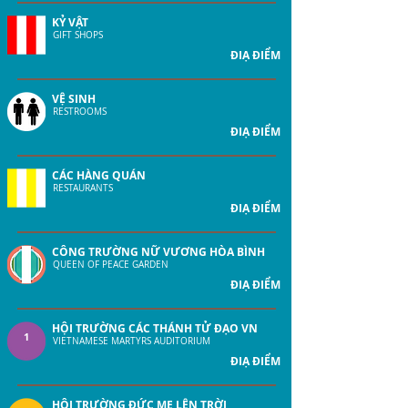
KỶ VẬT
GIFT SHOPS
ĐIẠ ĐIỂM
VỆ SINH
RESTROOMS
ĐIẠ ĐIỂM
CÁC HÀNG QUÁN
RESTAURANTS
ĐIẠ ĐIỂM
CÔNG TRƯỜNG NỮ VƯƠNG HÒA BÌNH
0
QUEEN OF PEACE GARDEN
ĐIẠ ĐIỂM
HỘI TRƯỜNG CÁC THÁNH TỬ ĐẠO VN
1
VIETNAMESE MARTYRS AUDITORIUM
ĐIẠ ĐIỂM
HỘI TRƯỜNG ĐỨC MẸ LÊN TRỜI