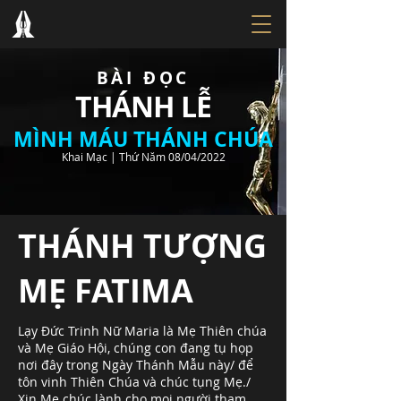
BÀI ĐỌC
THÁNH LỄ
MÌNH MÁU THÁNH CHÚA
Khai Mạc | Thứ Năm 08/04/2022
THÁNH TƯỢNG
MẸ FATIMA
Lạy Đức Trinh Nữ Maria là Mẹ Thiên chúa
và Mẹ Giáo Hội, chúng con đang tụ họp
nơi đây trong Ngày Thánh Mẫu này/ để
tôn vinh Thiên Chúa và chúc tụng Mẹ./
Xin Mẹ chúc lành cho mọi người tham