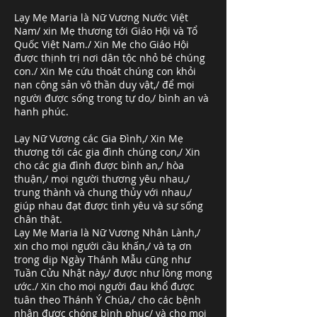
Lạy Mẹ Maria là Nữ Vương Nước Việt
Nam/ xin Mẹ thương tới Giáo Hội và Tổ
Quốc Việt Nam./ Xin Mẹ cho Giáo Hội
được thịnh trị nơi dân tộc nhỏ bé chúng
con./ Xin Mẹ cứu thoát chúng con khỏi
nạn cộng sản vô thần duy vật,/ để mọi
người được sống trong tự do,/ bình an và
hanh phúc.
Lạy Nữ Vương các Gia Đình,/ Xin Mẹ
thương tới các gia đình chúng con,/ Xin
cho các gia đình được bình an,/ hòa
thuận,/ mọi người thương yêu nhau,/
trung thành và chung thủy với nhau,/
giúp nhau đạt được tình yêu và sự sống
chân thật.
Lạy Mẹ Maria là Nữ Vương Nhân Lành,/
xin cho mọi người cầu khấn,/ và tạ ơn
trong dịp Ngày Thánh Mẫu cũng như
Tuần Cửu Nhật này,/ được như lòng mong
ước./ Xin cho mọi người đau khổ được
tuân theo Thánh Ý Chúa,/ cho các bệnh
nhân được chóng bình phục/ và cho mọi