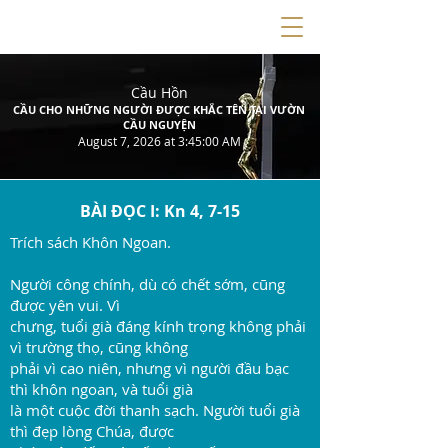
Cầu Hồn
CẦU CHO NHỮNG NGƯỜI ĐƯỢC KHẮC TÊN TẠI VƯỜN
CẦU NGUYỆN
August 7, 2026 at 3:45:00 AM
BÀI ĐỌC I: Kn 4, 7-15
Trích sách Khôn Ngoan.
Người công chính, dù có chết sớm, cũng
được yên vui. Vì
chưng, tuổi già đáng kính trọng không phải
vì trường thọ, cũng không
phải vì cao niên, nhưng vì người đầu bạc
thì khôn ngoan, và tuổi già
là một cuộc đời thanh sạch. Người tuổi già
thì đẹp lòng Chúa, được