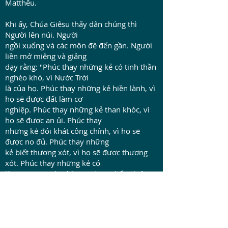
Matthêu.
Khi ấy, Chúa Giêsu thấy dân chúng thì
Người lên núi. Người
ngồi xuống và các môn đệ đến gần. Người
liền mở miệng và giảng
dạy rằng: "Phúc thay những kẻ có tinh thần
nghèo khó, vì Nước Trời
là của họ. Phúc thay những kẻ hiền lành, vì
họ sẽ được đất làm cơ
nghiệp. Phúc thay những kẻ than khóc, vì
họ sẽ được an ủi. Phúc thay
những kẻ đói khát công chính, vì họ sẽ
được no đủ. Phúc thay những
kẻ biết thương xót, vì họ sẽ được thương
xót. Phúc thay những kẻ có
lòng trong sạch, vì họ sẽ được thấy Thiên
Chúa. Phúc thay những kẻ
gây hoà thuận, vì họ sẽ được gọi là con
Thiên Chúa. Phúc thay những
kẻ bị bắt bớ vì sự công chính, vì Nước Trời
là của họ. Các ngươi có