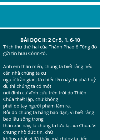
BÀI ĐỌC II: 2 Cr 5, 1. 6-10
Trích thư thứ hai của Thánh Phaolô Tông đồ
gửi tín hữu Côrin-tô.
Anh em thân mến, chúng ta biết rằng nếu
căn nhà chúng ta cư
ngụ ở trần gian, là chiếc lều này, bị phá huỷ
đi, thì chúng ta có một
nơi định cư vĩnh cửu trên trời do Thiên
Chúa thiết lập, chứ không
phải do tay người phàm làm ra.
Bởi đó chúng ta hằng bạo dạn, vì biết rằng
bao lâu sống trong
thân xác này, là chúng ta lưu lạc xa Chúa. Vì
chưng nhờ đức tin, chứ
không phải vì đã thấy, mà chúng ta tiến