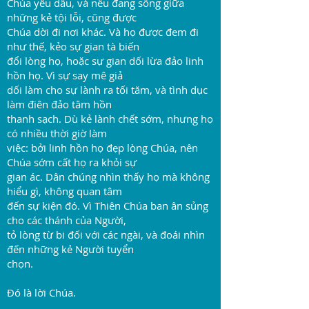
Chúa yêu dấu, và nếu đang sống giữa
những kẻ tội lỗi, cũng được
Chúa dời đi nơi khác. Và họ được đem đi
như thế, kẻo sự gian tà biến
đổi lòng họ, hoặc sự gian dối lừa đảo linh
hồn họ. Vì sự say mê giả
dối làm cho sự lành ra tối tăm, và tình dục
làm điên đảo tâm hồn
thanh sạch. Dù kẻ lành chết sớm, nhưng họ
có nhiều thời giờ làm
việc: bởi linh hồn họ đẹp lòng Chúa, nên
Chúa sớm cất họ ra khỏi sự
gian ác. Dân chúng nhìn thấy họ mà không
hiểu gì, không quan tâm
đến sự kiện đó. Vì Thiên Chúa ban ân sủng
cho các thánh của Người,
tỏ lòng từ bi đối với các ngài, và đoái nhìn
đến những kẻ Người tuyển
chọn.
Đó là lời Chúa.