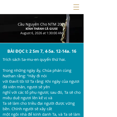
Cầu Nguyện Cho NTM 2026
KÍNH THÁNH CẢ GIUSE
August 6, 2026 at 1:30:00 AM
BÀI ĐỌC I: 2 Sm 7, 4-5a. 12-14a. 16
Trích sách Sa-mu-en quyển thứ hai.
Trong những ngày ấy, Chúa phán cùng
Nathan rằng: "Hãy đi nói
với Đavít tôi tớ Ta rằng: Khi ngày của ngươi
đã viên mãn, ngươi sẽ yên
nghỉ với các tổ phụ ngươi; sau đó, Ta sẽ cho
miêu duệ ngươi lên kế vị và
Ta sẽ làm cho triều đại người được vững
bền. Chính người sẽ xây cất
một ngôi nhà để kính danh Ta, và Ta sẽ làm