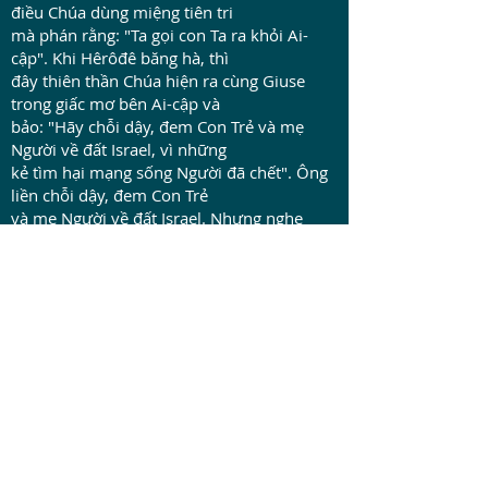
điều Chúa dùng miệng tiên tri
mà phán rằng: "Ta gọi con Ta ra khỏi Ai-
cập". Khi Hêrôđê băng hà, thì
đây thiên thần Chúa hiện ra cùng Giuse
trong giấc mơ bên Ai-cập và
bảo: "Hãy chỗi dậy, đem Con Trẻ và mẹ
Người về đất Israel, vì những
kẻ tìm hại mạng sống Người đã chết". Ông
liền chỗi dậy, đem Con Trẻ
và mẹ Người về đất Israel. Nhưng nghe
rằng Arkhêlao làm vua xứ Giuđa
thay cho Hêrôđê là cha mình, thì Giuse sợ
không dám về đó. Được báo
trong giấc mộng, ông lánh sang địa phận
xứ Galilêa, và lập cư trong
thành gọi là Nadarét, để ứng nghiệm lời đã
phán qua các tiên tri rằng:
"Người sẽ được gọi là Nadarêô".
Đó là lời Chúa.